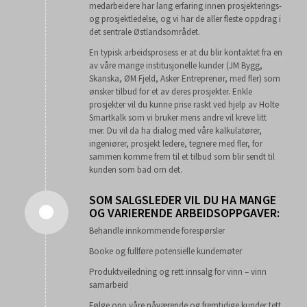
medarbeidere har lang erfaring innen prosjekterings-
og prosjektledelse, og vi har de aller fleste oppdrag i
det sentrale Østlandsområdet.
En typisk arbeidsprosess er at du blir kontaktet fra en
av våre mange institusjonelle kunder (JM Bygg,
Skanska, ØM Fjeld, Asker Entreprenør, med fler) som
ønsker tilbud for et av deres prosjekter. Enkle
prosjekter vil du kunne prise raskt ved hjelp av Holte
Smartkalk som vi bruker mens andre vil kreve litt
mer. Du vil da ha dialog med våre kalkulatører,
ingeniører, prosjekt ledere, tegnere med fler, for
sammen komme frem til et tilbud som blir sendt til
kunden som bad om det.
SOM SALGSLEDER VIL DU HA MANGE
OG VARIERENDE ARBEIDSOPPGAVER:
Behandle innkommende forespørsler
Booke og fullføre potensielle kundemøter
Produktveiledning og rett innsalg for vinn – vinn
samarbeid
Følge opp våre nåværende og fremtidige kunder tett