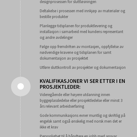
designprosessen for sluttløsningen
Deltakelse i prosessen med innkjøp av materialer og
bestille produkter
Planlegge tidsplanen for produktlevering og
installasjon i samarbeid med kundens representant
og andre avdelinger
Følge opp fremdriften av montasjen, oppfyllelse av
nødvendige kravene og tidsplanen for samt
dokumentasjon av prosjektet
Utføre sluttkontroll av prosjekter og dokumentasjon
KVALIFIKASJONER VI SER ETTER I EN
PROSJEKTLEDER:
Videregående eller høyere utdanning innen
byggeplassledelse eller prosjektledelse eller minst 3
års relevant arbeidserfaring
Gode kommunikasjons evner muntlig og skriftlig på
engelsk samt også ønskelig med norsk men det er
ikke et krav
Personlighet til å håndtere en jobb med ansvar