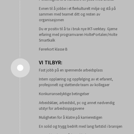
Evnen til å jobbe i et flerkulturelt miljø og stå på
sammen med teamet ditt og resten av
organisasjonen
Du er positiv til å ta i bruk nye IKT-verktøy. Gjerne
erfaring med programvaren HoltePortalen/Holte
Smartkalk
Førerkort klasse B
VI TILBYR:
Fast jobb på en spennende arbeidsplass
Intern opplæring og oppfølging av et erfarent,
profesjonelt og støttende team av kollegaer
Konkurransedyktige betingelser
Arbeidsklær, arbeidsbil, pc og annet nødvendig
utstyr for arbeidsoppgavene
Muligheten for å klatre på karrierestigen
En solid og trygg bedrift med lang fartstid i bransjen