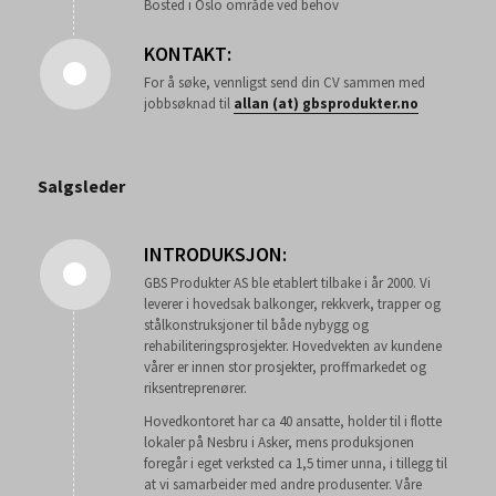
Bosted i Oslo område ved behov
KONTAKT:
For å søke, vennligst send din CV sammen med
jobbsøknad til
allan (at) gbsprodukter.no
Salgsleder
INTRODUKSJON:
GBS Produkter AS ble etablert tilbake i år 2000. Vi
leverer i hovedsak balkonger, rekkverk, trapper og
stålkonstruksjoner til både nybygg og
rehabiliteringsprosjekter. Hovedvekten av kundene
vårer er innen stor prosjekter, proffmarkedet og
riksentreprenører.
Hovedkontoret har ca 40 ansatte, holder til i flotte
lokaler på Nesbru i Asker, mens produksjonen
foregår i eget verksted ca 1,5 timer unna, i tillegg til
at vi samarbeider med andre produsenter. Våre