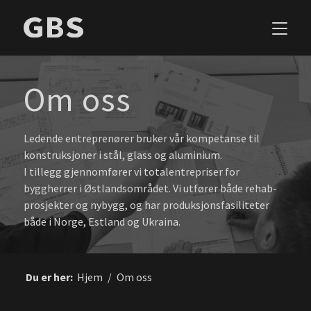
Om oss
Ledende entreprenører bruker vår kompetanse til
konstruksjoner i stål, glass og aluminium.
I tillegg gjennomfører vi totalentrepriser for
byggherrer i Østlandsområdet. Vi utfører både rehab-
prosjekter og nybygg, og har produksjonsfasiliteter
både i Norge, Estland og Ukraina.
Du er her:
Hjem
/
Om oss